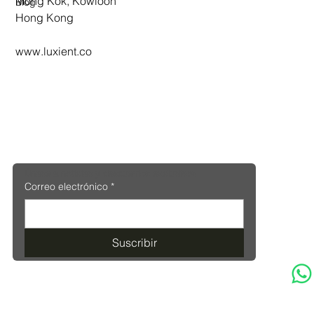
Mong Kok, Kowloon
Blog
Hong Kong
www.luxient.co
Únase a noticias y descuentos exclusivos
Correo electrónico
*
Suscribir