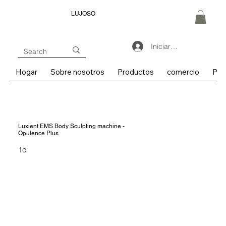
LUJOSO
Iniciar sesión
Hogar
Sobre nosotros
Productos
comercio
Pre
Luxient EMS Body Sculpting machine -
Opulence Plus
1c