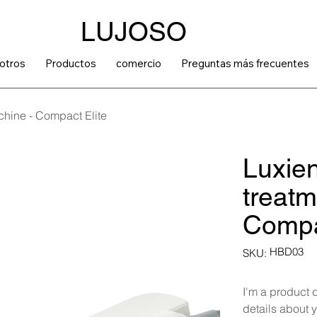
LUJOSO
otros
Productos
comercio
Preguntas más frecuentes
chine - Compact Elite
Luxie
treatm
Compa
SKU
HBD03
SKU:
HBD03
I'm a product 
details about y