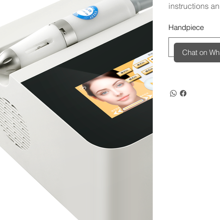
instructions an
Handpiece
Chat on W