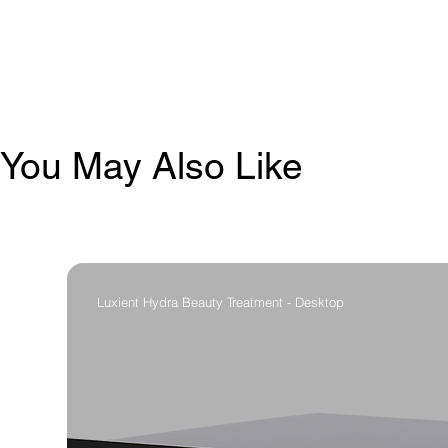
You May Also Like
Luxient Hydra Beauty Treatment - Desktop