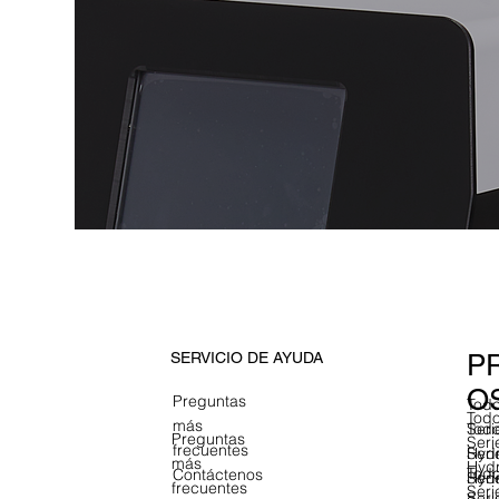
P
SERVICIO DE AYUDA
O
Preguntas
Todo
Todo
más
Todo
Seri
Preguntas
Seri
frecuentes
Seri
Hyd
más
Hyd
Todo
Contáctenos
Hyd
Seri
frecuentes
Seri
Seri