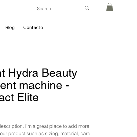
Blog
Contacto
nt Hydra Beauty
ent machine -
ct Elite
description. I'm a great place to add more
our product such as sizing, material, care