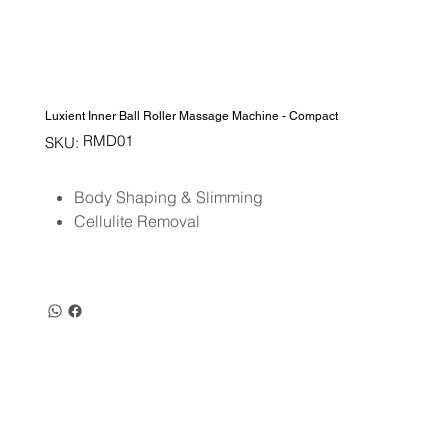
Luxient Inner Ball Roller Massage Machine - Compact
SKU
RMD01
SKU:
RMD01
Body Shaping & Slimming
Cellulite Removal