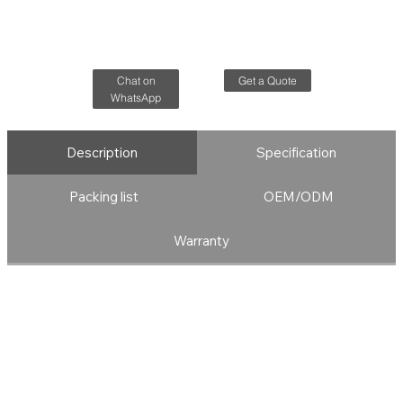
Get a Quote
Chat on
WhatsApp
Description
Specification
Packing list
OEM/ODM
Warranty